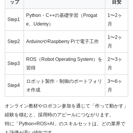
ップ
目安
Python・C++の基礎学習（Progat
1〜2ヶ
Step1
e、Udemy）
月
1〜2ヶ
Step2
ArduinoやRaspberry Piで電子工作
月
ROS（Robot Operating System）を
2〜3ヶ
Step3
習得
月
ロボット製作・制御のポートフォリ
3〜6ヶ
Step4
オ作成
月
オンライン教材やロボコン参加を通じて「作って動かす」
経験を積むと、採用時のアピールにつながります。
特に「Python×ROS×AI」のスキルセットは、どの業界で
も評価が高い傾向です。