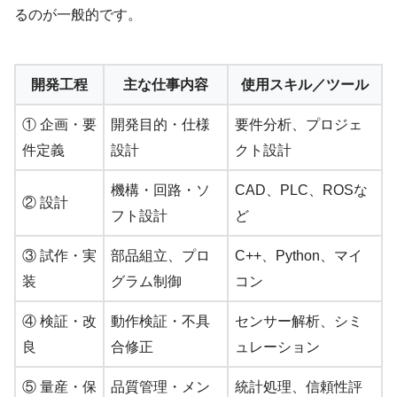
るのが一般的です。
開発工程
主な仕事内容
使用スキル／ツール
① 企画・要
開発目的・仕様
要件分析、プロジェ
件定義
設計
クト設計
機構・回路・ソ
CAD、PLC、ROSな
② 設計
フト設計
ど
③ 試作・実
部品組立、プロ
C++、Python、マイ
装
グラム制御
コン
④ 検証・改
動作検証・不具
センサー解析、シミ
良
合修正
ュレーション
⑤ 量産・保
品質管理・メン
統計処理、信頼性評