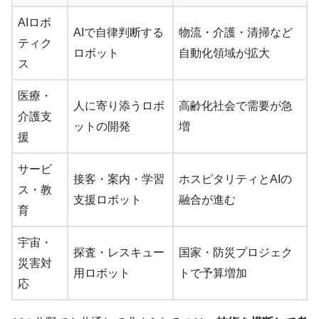
AIロボ
AIで自律判断する
物流・介護・清掃など
ティク
ロボット
自動化領域が拡大
ス
医療・
人に寄り添うロボ
高齢化社会で需要が急
介護支
ットの開発
増
援
サービ
接客・案内・学習
ホスピタリティとAIの
ス・教
支援ロボット
融合が進む
育
宇宙・
探査・レスキュー
国家・防災プロジェク
災害対
用ロボット
トで予算増加
応