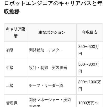
ロボットエンジニアのキャリアパスと年
収推移
キャリア段
主なポジション
年収目安
階
350〜500万
初級
開発補助・テスター
円
500〜800万
中級
設計・制御・実装担当
円
800〜1000万
上級
チーフ・リーダー職
円
開発マネージャー・技術
管理職
1000万円〜
責任者