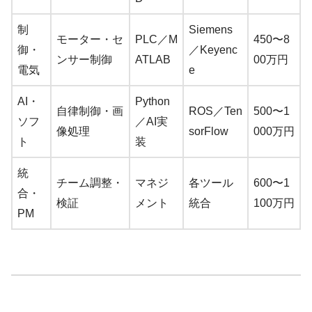
制
Siemens
モーター・セ
PLC／M
450〜8
御・
／Keyenc
ンサー制御
ATLAB
00万円
電気
e
AI・
Python
自律制御・画
ROS／Ten
500〜1
ソフ
／AI実
像処理
sorFlow
000万円
ト
装
統
チーム調整・
マネジ
各ツール
600〜1
合・
検証
メント
統合
100万円
PM