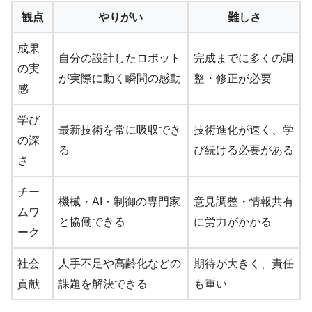
観点
やりがい
難しさ
成果
自分の設計したロボット
完成までに多くの調
の実
が実際に動く瞬間の感動
整・修正が必要
感
学び
最新技術を常に吸収でき
技術進化が速く、学
の深
る
び続ける必要がある
さ
チー
機械・AI・制御の専門家
意見調整・情報共有
ムワ
と協働できる
に労力がかかる
ーク
社会
人手不足や高齢化などの
期待が大きく、責任
貢献
課題を解決できる
も重い