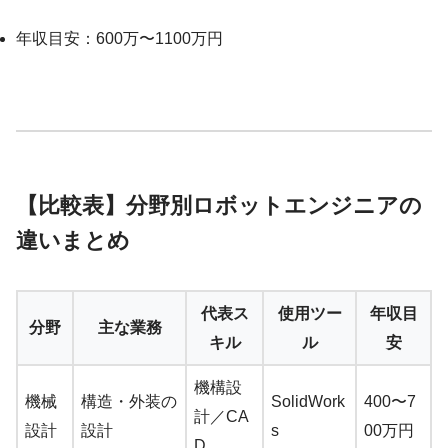
年収目安：600万〜1100万円
【比較表】分野別ロボットエンジニアの
違いまとめ
代表ス
使用ツー
年収目
分野
主な業務
キル
ル
安
機構設
機械
構造・外装の
SolidWork
400〜7
計／CA
設計
設計
s
00万円
D